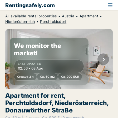
Rentingsafely.com
All available rental properties
Austria
Apartment
Niederösterreich
Perchtoldsdorf
We monitor the
market!
LAST UPDATED
02:56 • 08 Aug
Created 2 h
Ca. 60 m2
Ca. 900 EUR
Apartment for rent,
Perchtoldsdorf, Niederösterreich,
Donauwörther Straße
2
Ca. 60 m
1 rooms
Ca. 900 EUR per month